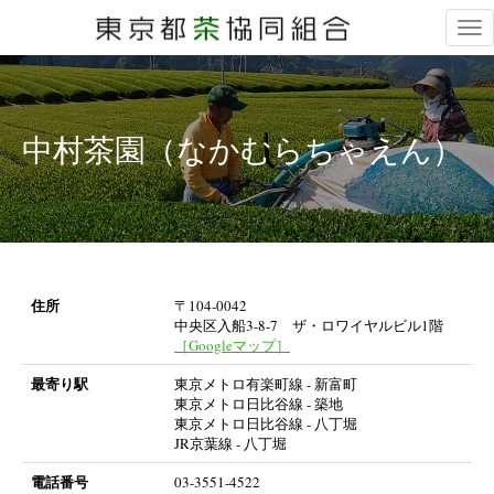
Tog
nav
中村茶園（なかむらちゃえん）
住所
〒104-0042
中央区入船3-8-7 ザ・ロワイヤルビル1階
［Googleマップ］
最寄り駅
東京メトロ有楽町線 - 新富町
東京メトロ日比谷線 - 築地
東京メトロ日比谷線 - 八丁堀
JR京葉線 - 八丁堀
電話番号
03-3551-4522