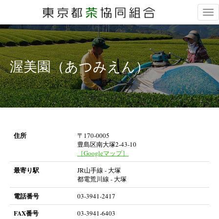
Tog
nav
渥美園（あつみえん）
住所
〒170-0005
豊島区南大塚2-43-10
［Googleマップ］
最寄り駅
JR山手線 - 大塚
都電荒川線 - 大塚
電話番号
03-3941-2417
FAX番号
03-3941-6403