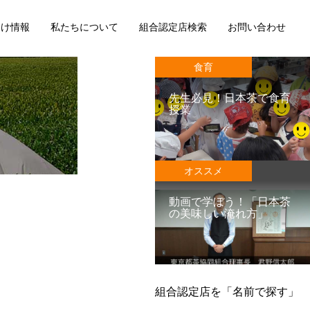
向け情報
私たちについて
組合認定店検索
お問い合わせ
食育
先生必見！日本茶で食育
授業
オススメ
動画で学ぼう！「日本茶
の美味しい淹れ方」
組合認定店を「名前で探す」