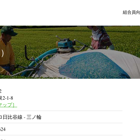
組合員
ほ）
2
-1-8
eマップ］
日比谷線 - 三ノ輪
624