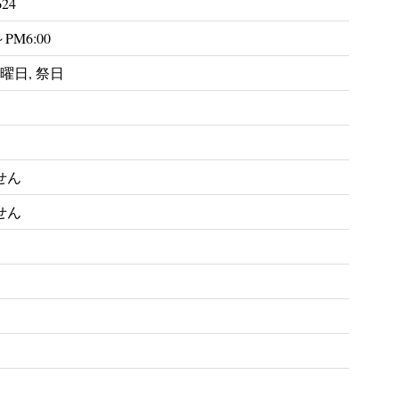
624
～PM6:00
曜日, 祭日
せん
せん