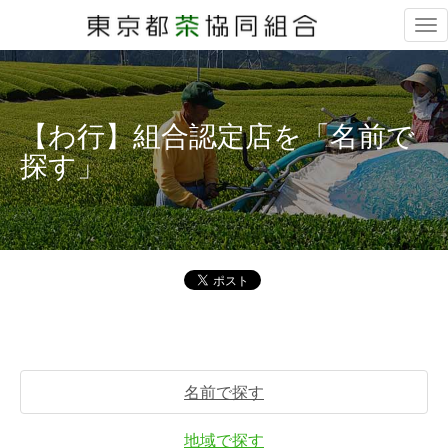
Tog
nav
【わ行】組合認定店を「名前で
探す」
名前で探す
地域で探す