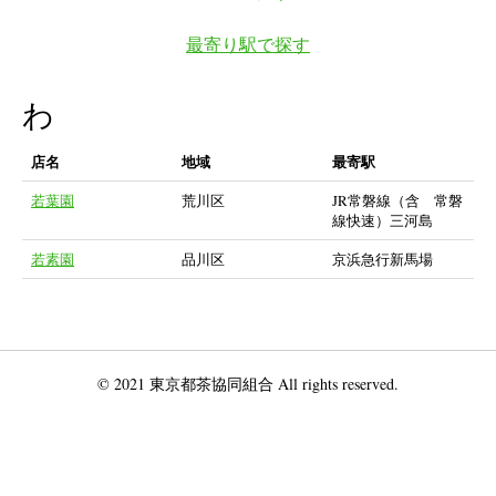
最寄り駅で探す
わ
店名
地域
最寄駅
若葉園
荒川区
JR常磐線（含 常磐
線快速）三河島
若素園
品川区
京浜急行新馬場
© 2021 東京都茶協同組合 All rights reserved.