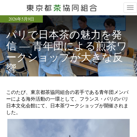
Tog
nav
2026年5月9日
パリで日本茶の魅力を発
信 ― 青年団による煎茶ワ
ークショップが大きな反
響
このたび、東京都茶協同組合の若手である青年団メンバ
ーによる海外活動の一環として、フランス・パリのパリ
日本文化会館にて、日本茶ワークショップが開催されま
した。