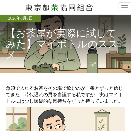
Tog
nav
2026年6月7日
【お茶屋が実際に試して
みた】マイボトルのスス
メ
急須で入れるお茶をその場で飲むのが一番とずっと信じ
てきた、時代遅れの男を自認する私ですが、実はマイボ
トルには少し懐疑的な気持ちをずっと持っていました。