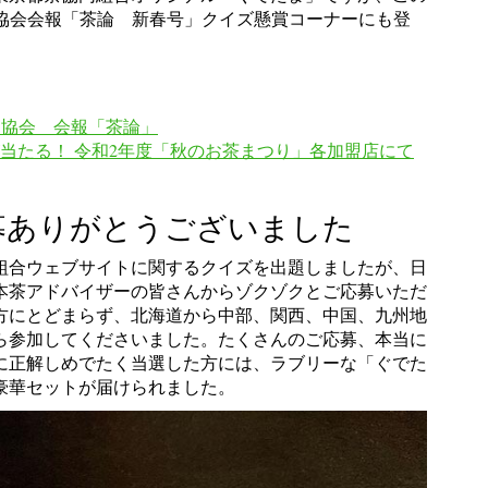
ー協会会報「茶論 新春号」クイズ懸賞コーナーにも登
ー協会 会報「茶論」
当たる！ 令和2年度「秋のお茶まつり」各加盟店にて
募ありがとうございました
組合ウェブサイトに関するクイズを出題しましたが、日
本茶アドバイザーの皆さんからゾクゾクとご応募いただ
地方にとどまらず、北海道から中部、関西、中国、九州地
ら参加してくださいました。たくさんのご応募、本当に
ズに正解しめでたく当選した方には、ラブリーな「ぐでた
豪華セットが届けられました。