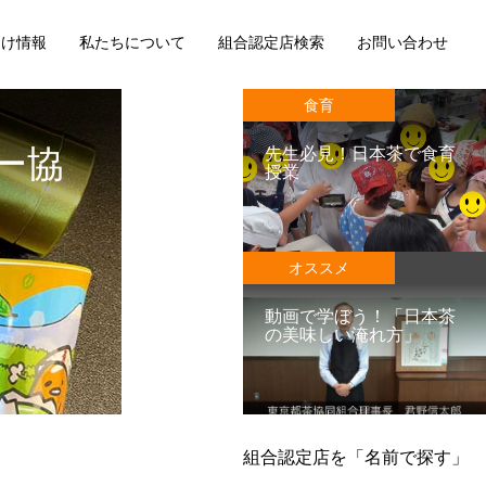
向け情報
私たちについて
組合認定店検索
お問い合わせ
食育
ー協
先生必見！日本茶で食育
授業
オススメ
動画で学ぼう！「日本茶
の美味しい淹れ方」
組合認定店を「名前で探す」