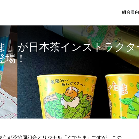
組合員
ま」が日本茶インストラクタ
登場！
東京都茶協同組合オリジナル「ぐでたま」ですが、この