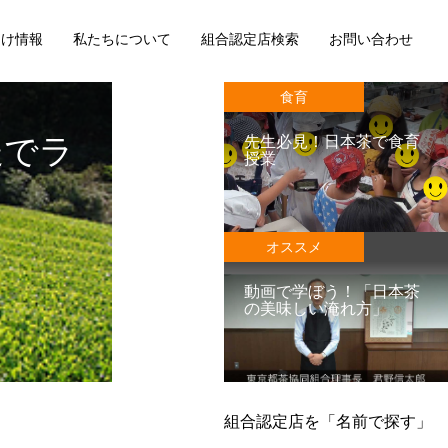
向け情報
私たちについて
組合認定店検索
お問い合わせ
食育
送でラ
先生必見！日本茶で食育
授業
オススメ
動画で学ぼう！「日本茶
の美味しい淹れ方」
組合認定店を「名前で探す」