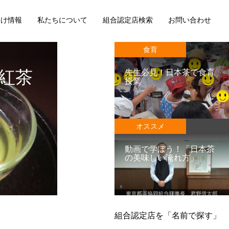
向け情報
私たちについて
組合認定店検索
お問い合わせ
食育
紅茶
先生必見！日本茶で食育
授業
オススメ
動画で学ぼう！「日本茶
の美味しい淹れ方」
組合認定店を「名前で探す」